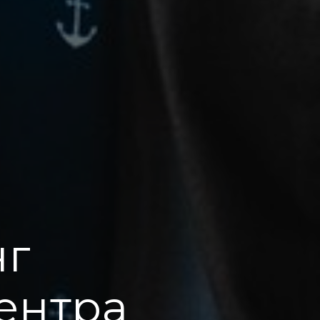
нг
ентра