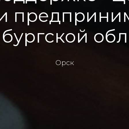
и предприним
бургской обл
Орск