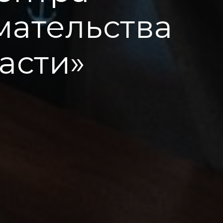
ательства
асти»