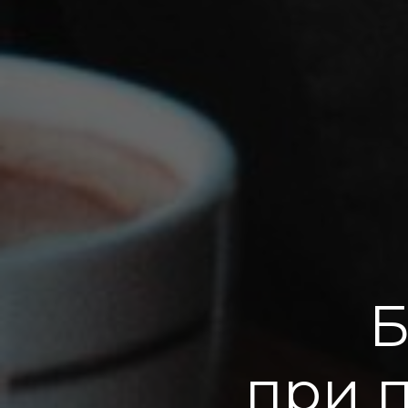
Б
при 