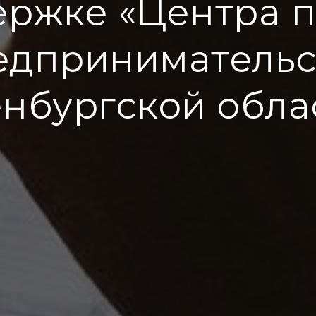
ержке «Центра 
едпринимательс
нбургской обла