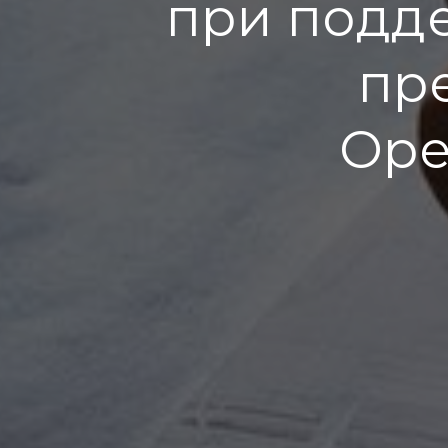
при подд
пр
Оре