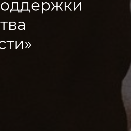
поддержки
тва
сти»